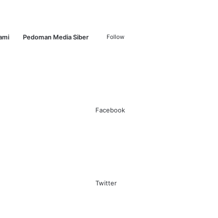
Log
Sidebar
Search
ami
Pedoman Media Siber
Follow
In
for
Facebook
Twitter