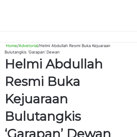
Switch
Searc
M
skin
for
Home
/
Advetorial
/
Helmi Abdullah Resmi Buka Kejuaraan
Bulutangkis ‘Garapan’ Dewan
Helmi Abdullah
Resmi Buka
Kejuaraan
Bulutangkis
‘Garapan’ Dewan