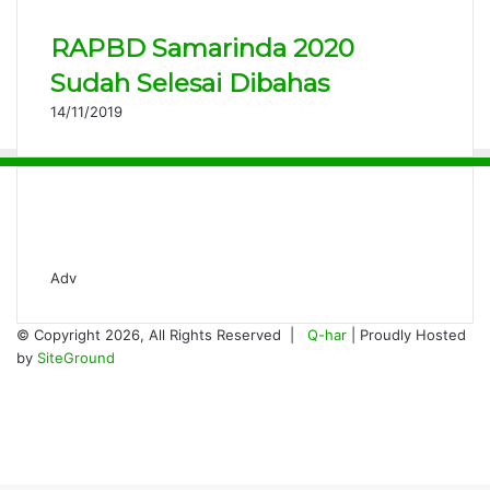
RAPBD Samarinda 2020
Sudah Selesai Dibahas
14/11/2019
Adv
© Copyright 2026, All Rights Reserved |
Q-har
| Proudly Hosted
by
SiteGround
Facebook
Twitter
YouTube
Instagram
Back