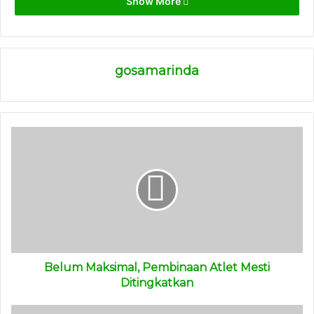
Modern. Sehingga dapat memberikan kenyamanan dan
Show More
kesejahteraan masyarakat Kota Samarinda,” kata dia, Senin
(13/2/2023).
gosamarinda
Rusmadi berharap semua pihak dapat memberikan
masukan dan perhatian. Namun tetap berpedoman Misi
dan Visi Kota Samarinda sebagai Kota Peradaban dengan 5
Misi dan 10 Program Unggulan.
“Sebagai pijakan Forum Konsultasi ini, yakni 5 Misi Pemkot
Samarinda, dengan memberikan perhatian kepada Sumber
Daya Manusia (SDM). Dan berharap dapat mewujudkan
masyarakat Samarinda yang religious, unggul dan
berbudaya,” jelas dia.
(ADV)
Belum Maksimal, Pembinaan Atlet Mesti
Ditingkatkan