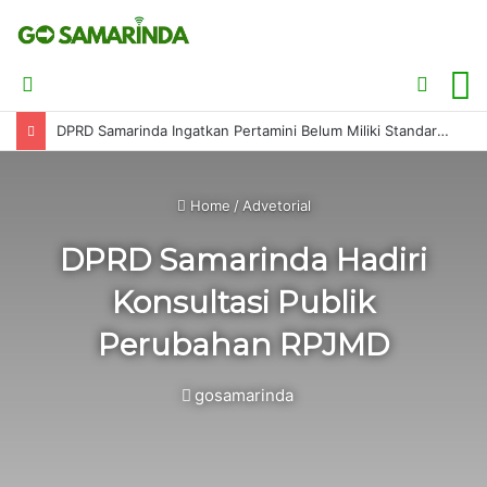
Switch
Searc
M
skin
for
DPRD Samarinda Ingatkan Pertamini Belum Miliki Standar Keselamatan Resmi
Home
/
Advetorial
DPRD Samarinda Hadiri
Konsultasi Publik
Perubahan RPJMD
gosamarinda