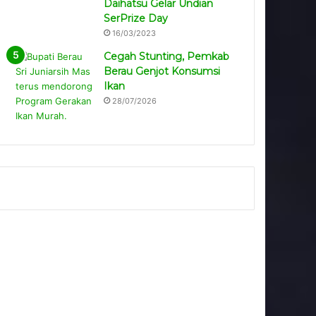
Daihatsu Gelar Undian
SerPrize Day
16/03/2023
Cegah Stunting, Pemkab
Berau Genjot Konsumsi
Ikan
28/07/2026