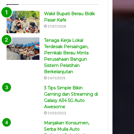
Wakil Bupati Berau Bidik
Pasar Kafe
27/07/2026
Tenaga Kerja Lokal
Terdesak Persaingan,
Pemkab Berau Minta
Perusahaan Bangun
Sistem Pelatihan
Berkelanjutan
24/11/2025
3 Tips Simple Bikin
Gaming dan Streaming di
Galaxy A34 5G Auto
Awesome
21/03/2023
Manjakan Konsumen,
Serba Mulia Auto