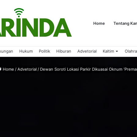
Home
Tentang Ka
kungan
Hukum
Politik
Hiburan
Advetorial
Kaltim
Olahr
Home
/
Advetorial
/
Dewan Soroti Lokasi Parkir Dikuasai Oknum ‘Prema