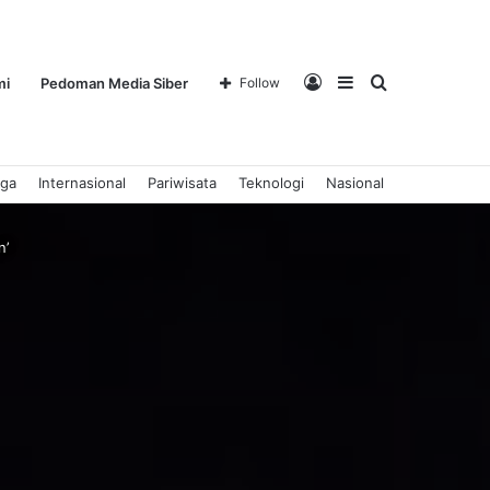
Log
Sidebar
Search
mi
Pedoman Media Siber
Follow
aga
Internasional
Pariwisata
Teknologi
Nasional
In
for
n’