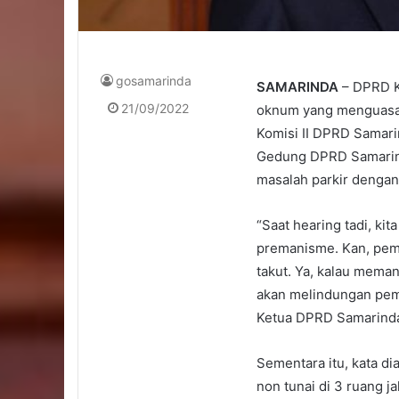
gosamarinda
SAMARINDA
– DPRD K
21/09/2022
oknum yang menguasai 
Komisi II DPRD Samari
Gedung DPRD Samarind
masalah parkir dengan
“Saat hearing tadi, ki
premanisme. Kan, pem
takut. Ya, kalau meman
akan melindungan pem
Ketua DPRD Samarinda
Sementara itu, kata di
non tunai di 3 ruang j