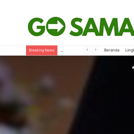
DPRD Samarinda Soroti Dugaan Pertamini Serap Kuota Pertalite Bersubsidi
Beranda
Ling
Breaking News