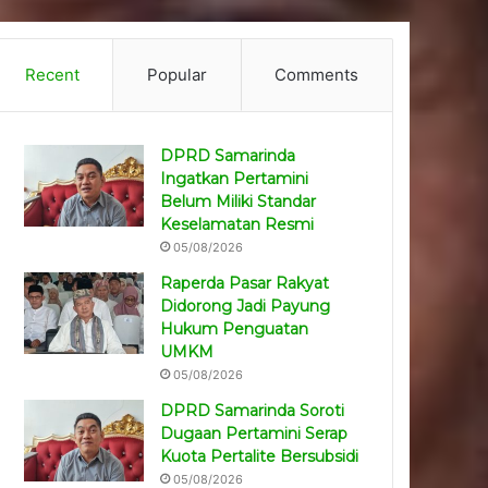
Recent
Popular
Comments
DPRD Samarinda
Ingatkan Pertamini
Belum Miliki Standar
Keselamatan Resmi
05/08/2026
Raperda Pasar Rakyat
Didorong Jadi Payung
Hukum Penguatan
UMKM
05/08/2026
DPRD Samarinda Soroti
Dugaan Pertamini Serap
Kuota Pertalite Bersubsidi
05/08/2026