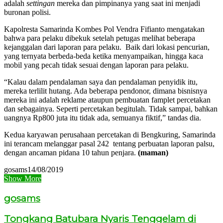
adalah
settingan
mereka dan pimpinanya yang saat ini menjadi
buronan polisi.
Kapolresta Samarinda Kombes Pol Vendra Fifianto mengatakan
bahwa para pelaku dibekuk setelah petugas melihat beberapa
kejanggalan dari laporan para pelaku. Baik dari lokasi pencurian,
yang ternyata berbeda-beda ketika menyampaikan, hingga kaca
mobil yang pecah tidak sesuai dengan laporan para pelaku.
“Kalau dalam pendalaman saya dan pendalaman penyidik itu,
mereka terlilit hutang. Ada beberapa pendonor, dimana bisnisnya
mereka ini adalah reklame ataupun pembuatan famplet percetakan
dan sebagainya. Seperti percetakan begitulah. Tidak sampai, bahkan
uangnya Rp800 juta itu tidak ada, semuanya fiktif,” tandas dia.
Kedua karyawan perusahaan percetakan di Bengkuring, Samarinda
ini terancam melanggar pasal 242 tentang perbuatan laporan palsu,
dengan ancaman pidana 10 tahun penjara.
(maman)
gosams
14/08/2019
Show More
gosams
Tongkang Batubara Nyaris Tenggelam di