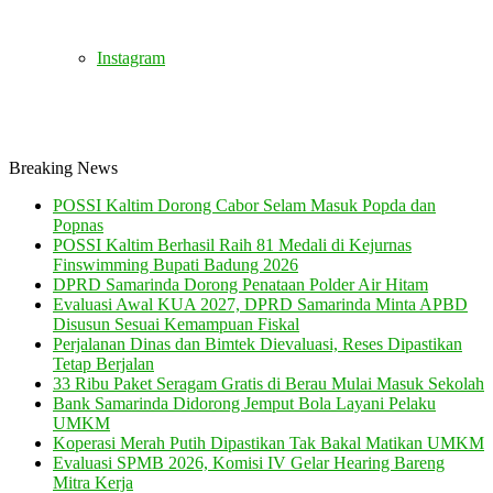
Instagram
Breaking News
POSSI Kaltim Dorong Cabor Selam Masuk Popda dan
Popnas
POSSI Kaltim Berhasil Raih 81 Medali di Kejurnas
Finswimming Bupati Badung 2026
DPRD Samarinda Dorong Penataan Polder Air Hitam
Evaluasi Awal KUA 2027, DPRD Samarinda Minta APBD
Disusun Sesuai Kemampuan Fiskal
Perjalanan Dinas dan Bimtek Dievaluasi, Reses Dipastikan
Tetap Berjalan
33 Ribu Paket Seragam Gratis di Berau Mulai Masuk Sekolah
Bank Samarinda Didorong Jemput Bola Layani Pelaku
UMKM
Koperasi Merah Putih Dipastikan Tak Bakal Matikan UMKM
Evaluasi SPMB 2026, Komisi IV Gelar Hearing Bareng
Mitra Kerja