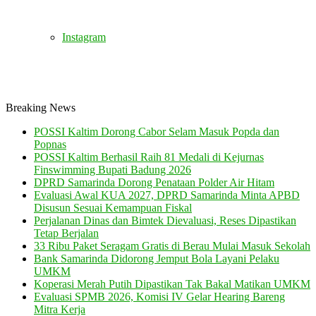
Instagram
Breaking News
POSSI Kaltim Dorong Cabor Selam Masuk Popda dan
Popnas
POSSI Kaltim Berhasil Raih 81 Medali di Kejurnas
Finswimming Bupati Badung 2026
DPRD Samarinda Dorong Penataan Polder Air Hitam
Evaluasi Awal KUA 2027, DPRD Samarinda Minta APBD
Disusun Sesuai Kemampuan Fiskal
Perjalanan Dinas dan Bimtek Dievaluasi, Reses Dipastikan
Tetap Berjalan
33 Ribu Paket Seragam Gratis di Berau Mulai Masuk Sekolah
Bank Samarinda Didorong Jemput Bola Layani Pelaku
UMKM
Koperasi Merah Putih Dipastikan Tak Bakal Matikan UMKM
Evaluasi SPMB 2026, Komisi IV Gelar Hearing Bareng
Mitra Kerja