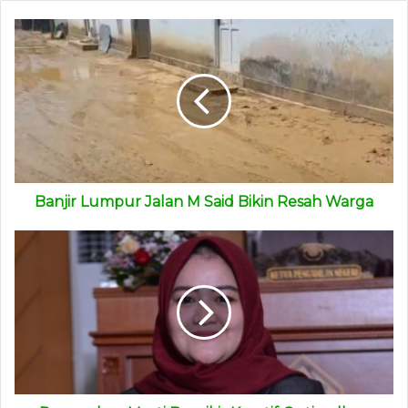
lumpur mengalir deras ke jalanan hingga permukiman
lebih rendah. Setidaknya warga ada 3 RT terdampak banjir
lumpur. Yakni, RT 26, RT 32, dan RT 34.
Sejak Rabu (1/2/2023) hingga Kamis (2/2/2023), Badan
Penanggulangan Bencana Daerah (BPBD) Kota Samarinda
melakukan pengecekan teknis untuk mengantisipasi banjir
lumpur di Jalan M. Said tersebut.
(ADV)
Banjir Lumpur Jalan M Said Bikin Resah Warga