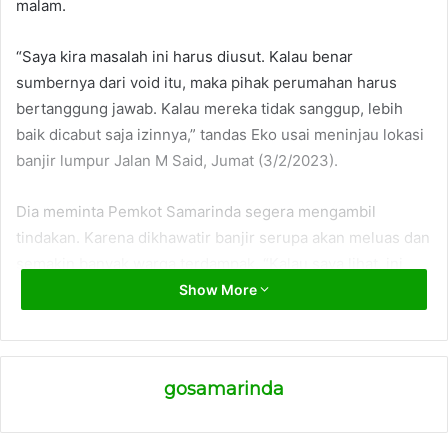
malam.
“Saya kira masalah ini harus diusut. Kalau benar
sumbernya dari void itu, maka pihak perumahan harus
bertanggung jawab. Kalau mereka tidak sanggup, lebih
baik dicabut saja izinnya,” tandas Eko usai meninjau lokasi
banjir lumpur Jalan M Said, Jumat (3/2/2023).
Dia meminta Pemkot Samarinda segera mengambil
tindakan. Karena dikhawatir banjir serupa akan meluas dan
semakin banyak warga terdampak. “Kalau saya lihat, ini
sudah parah. Harus cepat dan tanggap. Anggaran
Show More
penanganan masalah ini juga harus dialokasikan. Kalau
dibiarkan, kasihan masyarakat, aktivitasnya mereka jadi
terganggu,” cetus dia.
gosamarinda
Diketahui peristiwa banjir lumpur terjadi sekitar pukul
18.30 WITA, Selasa (31/1/2023) saat hujan lebat. Banjir