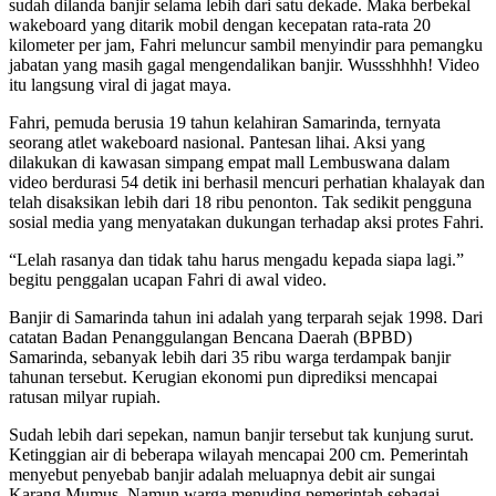
sudah dilanda banjir selama lebih dari satu dekade. Maka berbekal
wakeboard yang ditarik mobil dengan kecepatan rata-rata 20
kilometer per jam, Fahri meluncur sambil menyindir para pemangku
jabatan yang masih gagal mengendalikan banjir. Wussshhhh! Video
itu langsung viral di jagat maya.
Fahri, pemuda berusia 19 tahun kelahiran Samarinda, ternyata
seorang atlet wakeboard nasional. Pantesan lihai. Aksi yang
dilakukan di kawasan simpang empat mall Lembuswana dalam
video berdurasi 54 detik ini berhasil mencuri perhatian khalayak dan
telah disaksikan lebih dari 18 ribu penonton. Tak sedikit pengguna
sosial media yang menyatakan dukungan terhadap aksi protes Fahri.
“Lelah rasanya dan tidak tahu harus mengadu kepada siapa lagi.”
begitu penggalan ucapan Fahri di awal video.
Banjir di Samarinda tahun ini adalah yang terparah sejak 1998. Dari
catatan Badan Penanggulangan Bencana Daerah (BPBD)
Samarinda, sebanyak lebih dari 35 ribu warga terdampak banjir
tahunan tersebut. Kerugian ekonomi pun diprediksi mencapai
ratusan milyar rupiah.
Sudah lebih dari sepekan, namun banjir tersebut tak kunjung surut.
Ketinggian air di beberapa wilayah mencapai 200 cm. Pemerintah
menyebut penyebab banjir adalah meluapnya debit air sungai
Karang Mumus. Namun warga menuding pemerintah sebagai