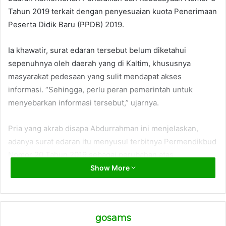
Tahun 2019 terkait dengan penyesuaian kuota Penerimaan
Peserta Didik Baru (PPDB) 2019.
Ia khawatir, surat edaran tersebut belum diketahui
sepenuhnya oleh daerah yang di Kaltim, khususnya
masyarakat pedesaan yang sulit mendapat akses
informasi. “Sehingga, perlu peran pemerintah untuk
menyebarkan informasi tersebut,” ujarnya.
Pria yang akrab disapa Abdurrahman ini menjelaskan,
adanya surat edaran itu menyusul terbitnya Permendikbud
Nomor 20 Tahun 2019 sebagai perubahan atas
Permendikbud Nomor 51 Tahun 2018 tentang Penerimaan
Show More
Peserta Didik Baru. “Penyesuaian kuota pada jalur
prestasi, merujuk pada surat edaran dimaksud, yang
semula paling banyak 5 persen dari daya tampung sekolah,
gosams
naik menjadi paling banyak 15 persen,” bebernya.