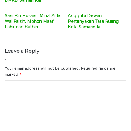
DPRD Samarinda
mempekerjakan.
Sani Bin Husain : Minal Aidin
Anggota Dewan
Wal Faizin, Mohon Maaf
Pertanyakan Tata Ruang
Lahir dan Bathin
Kota Samarinda
Leave a Reply
Your email address will not be published.
Required fields are
marked
*
C
o
m
m
e
n