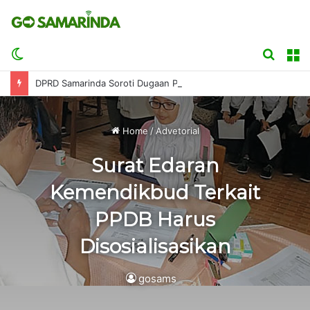
Switch
Searc
M
skin
for
DPRD Samarinda Soroti Dugaan Pertamini Serap Kuota Pertalite Bersubsidi
Home
/
Advetorial
Surat Edaran
Kemendikbud Terkait
PPDB Harus
Disosialisasikan
gosams