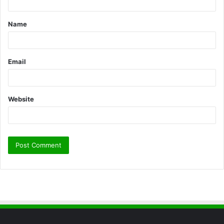
t
Name
*
Email
Website