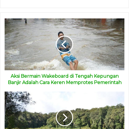
Masyarakat juga lanjut dia, harus tahu bahwa penyesuaian
juga dilakukan pada jalur zonasi. Dari aturan semula
kuotanya 90 persen dari daya tampung sekolah,
diperbaharui menjadi 80 persen. “Sedangkan untuk jalur
perpindahan orang tua tetap sama, yakni mendapat kuota 5
persen dari daya tampung sekolah,” terang Abdurrahman.
Ia juga berharap kepada orang tua yang memiliki putra dan
putri yang berprestasi dapat memasukan anak-anaknya di
Aksi Bermain Wakeboard di Tengah Kepungan
sekolah-sekolah dekat dengan tempat tinggal masing-
Banjir Adalah Cara Keren Memprotes Pemerintah
masing. “Dengan begitu, para siswa yang memiliki prestasi
bagus dapat menyebar di sekolah lainnya,” harapnya.
Untuk diketahui, terdapat tiga jalur dalam penerimaan
peserta didik baru tahun ini, yakni zonasi, prestasi, dan
perpindahan tugas orang tua/wali. Melalui jalur zonasi ini,