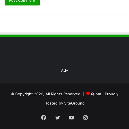
Djatiwibowo.
G. Samarinda 5 Kasus
1.
SMD 52
(laki-laki 32 tahun),
SMD 54
(laki-laki 23 tahun)
dan
SMD 56
(laki-laki 37 tahun) merupakan OTG dari
kluster Agen Pelayaran 1 di Samarinda. Kasus dirawat di
RS Karantina Bapelkes.
Adv
2.
SMD 53
(laki-laki 22 tahun) dan
SMD 55
(laki-laki 44
tahun) merupakan kasus OTG dari kluster Agen Pelayaran
2 di Samarinda. Kasus dirawat di RS Karantina Bapelkes.
© Copyright 2026, All Rights Reserved |
Q-har
| Proudly
KASUS SEMBUH
Hosted by
SiteGround
Facebook
Twitter
YouTube
Instagram
A. Penajam Paser Utara 3 Kasus