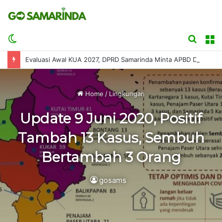
Switch
Searc
M
skin
for
Evaluasi Awal KUA 2027, DPRD Samarinda Minta APBD Disusun Sesuai Kemampuan Fiskal
Home
/
Lingkungan
Update 9 Juni 2020, Positif
Tambah 13 Kasus, Sembuh
Bertambah 3 Orang
gosams