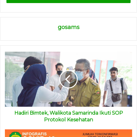
merupakan kontak erat ataupun transmisi lokal di wilayah
masing-masing.
gosams
“Karena itu, kewaspadaan harus semakin ditingkatkan,
seiring dengan keinginan kebijakan beberapa daerah
melakukan pelonggaran atau relaksasi. Ini perlu dianalisa
lebih baik lagi. Ada beberapa hal yang harus diperhatikan,”
kata dia.
Selain penambahan 13 kasus positif Covid-19, dia juga
menyampaikan penambahan 3 kasus sembuh. Seluruh
kasus sembuh berasal dari Penajam Paser Utara.
“Penambahan kasus terkonfirmasi sembuh sebanyak 3
Hadiri Bimtek, Walikota Samarinda Ikuti SOP
kasus. Semuanya dari Penajam Paser Utara. Kasus
Protokol Kesehatan
sembuh berasal dari kluster Gowa. Yakni, PPU 16 wanita
42 tahun, PPU 17 laki-laki 43 tahun dan PPU 19 laki-laki