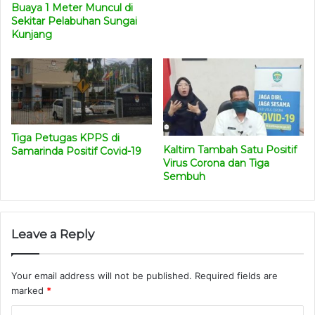
Buaya 1 Meter Muncul di
Sekitar Pelabuhan Sungai
B. Kutai Kartanegara 1 Kasus
Kunjang
1.
KKR 60 (
laki-laki 43 tahun) merupakan kasus OTG
kontak erat KKR 51. Kasus dirawat di RS Pertamina
Balikpapan sejak terkonfirmasi Covid-19 pada hari ini.
Tiga Petugas KPPS di
C. Kutai Timur 1 Kasus
Kaltim Tambah Satu Positif
Samarinda Positif Covid-19
Virus Corona dan Tiga
1.
KTM 41
(laki-laki 25 tahun) merupakan kasus OTG yang
Sembuh
akan kembali bekerja di Kutai Timur. Kasus dirawat di RS
Pertamina Balikpapan sejak terkonfirmasi Covid-19 pada
hari ini.
Leave a Reply
D. Paser 1 Kasus
Your email address will not be published.
Required fields are
marked
*
1.
PSR 16
(laki-laki 34 tahun) merupakan kasus OTG