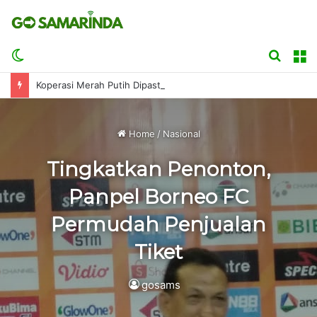
Switch
Searc
M
skin
for
Koperasi Merah Putih Dipastikan Tak Bakal Matikan UMKM
Home
/
Nasional
Tingkatkan Penonton,
Panpel Borneo FC
Permudah Penjualan
Tiket
gosams