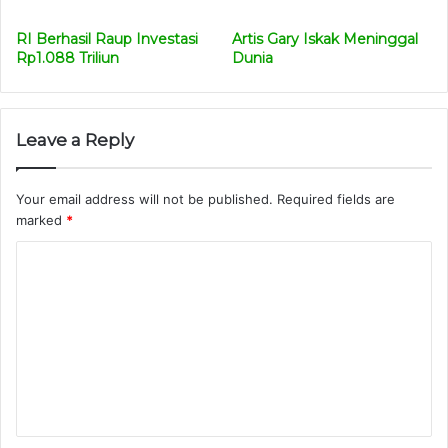
RI Berhasil Raup Investasi
Artis Gary Iskak Meninggal
Rp1.088 Triliun
Dunia
Leave a Reply
Your email address will not be published.
Required fields are
marked
*
C
o
m
m
e
n
t