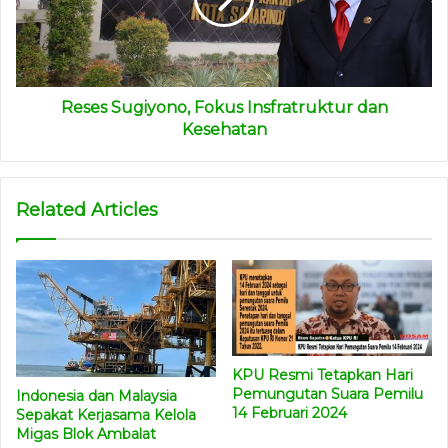
kebanggaanya, namun juga sebagai pemilik tim yang ikut
berkontribusi terhadap kelangsungan tim ini, agar tetap
bisa bertahan di liga tertinggi di tanah air,” jelas Tommy
Ermanto.
Reses Sugiyono, Fokus Insfratruktur dan
Kesehatan
Pekan ini, Borneo FC akan menjamu tamunya Persipura
Jaya Pura pada Sabtu (7/3) sore. Seminggu kemudian,
akan melawan Persela Lamongan, Jumat (13/3).
Related Articles
“Kami berharap dengan berbagai inovasi yang dilakukan
panitia, bisa membuat gairah para penonton kembali
seperti jaman keemasan Persisam Putra Samarinda,”
ungkap Tommy.
(maman)
KPU Resmi Tetapkan Hari
Pemungutan Suara Pemilu
Indonesia dan Malaysia
14 Februari 2024
Sepakat Kerjasama Kelola
Migas Blok Ambalat