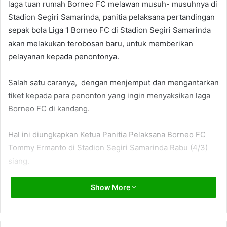
laga tuan rumah Borneo FC melawan musuh- musuhnya di
Stadion Segiri Samarinda, panitia pelaksana pertandingan
sepak bola Liga 1 Borneo FC di Stadion Segiri Samarinda
akan melakukan terobosan baru, untuk memberikan
pelayanan kepada penontonya.
Salah satu caranya, dengan menjemput dan mengantarkan
tiket kepada para penonton yang ingin menyaksikan laga
Borneo FC di kandang.
Hal ini diungkapkan Ketua Panitia Pelaksana Borneo FC
Tommy Ermanto di Stadion Segiri Samarinda Rabu (4/3)
siang.
Tommy Ermanto mengaku bahwa kondisi Stadion Segiri
Show More
membuat para penonton
enggan
datang ke stadion.
Namun tahun ini, panitia telah melakukan berbagai
perbaikan. Dan diharapkan bisa menambah kenyamanan