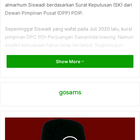
almarhum Siswadi berdasarkan Surat Keputusan (SK) dari
Dewan Pimpinan Pusat (DPP) PDIP.
Sepeninggal Siswadi yang wafat pada Juli 2020 lalu, kursi
pimpinan DPC PDI-Perjuangan Samarinda lowong. Namun
estafet kekuasaan harus tetap berlanjut. Sugiono pun
terpilih gantikan posisi Siswadi. Inaugurasinya pun
dilakukan secara online akibat pandemi Covid 19.
Show More
“Saya hanya menjalankan tugas yang diamanatlan kepada
saya. Itu saja. Artinya agenda di dewan mau tidal mau
gosams
harus melanjutkan. Dan sesuai mekanismenya tentu kita
harus kerja sama saling membahu,” ujarnya.
Sebelumnya, politisi Kepala banteng ini juga telah diangkat
sebagai ketua DPC PDI Perjuangan yang juga
menggantika almarhum Siswadi Oleh DPP PDI