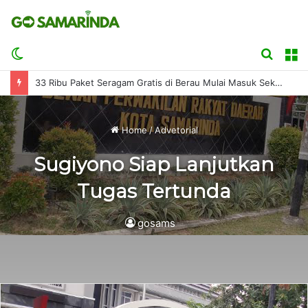
Switch
Searc
M
skin
for
33 Ribu Paket Seragam Gratis di Berau Mulai Masuk Sekolah
Home
/
Advetorial
Sugiyono Siap Lanjutkan
Tugas Tertunda
gosams