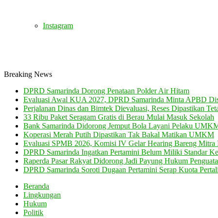
Instagram
Breaking News
DPRD Samarinda Dorong Penataan Polder Air Hitam
Evaluasi Awal KUA 2027, DPRD Samarinda Minta APBD Dis
Perjalanan Dinas dan Bimtek Dievaluasi, Reses Dipastikan Tet
33 Ribu Paket Seragam Gratis di Berau Mulai Masuk Sekolah
Bank Samarinda Didorong Jemput Bola Layani Pelaku UMK
Koperasi Merah Putih Dipastikan Tak Bakal Matikan UMKM
Evaluasi SPMB 2026, Komisi IV Gelar Hearing Bareng Mitra 
DPRD Samarinda Ingatkan Pertamini Belum Miliki Standar K
Raperda Pasar Rakyat Didorong Jadi Payung Hukum Pengu
DPRD Samarinda Soroti Dugaan Pertamini Serap Kuota Pertali
Beranda
Lingkungan
Hukum
Politik