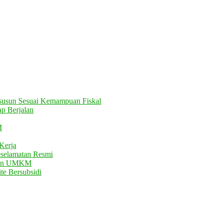
usun Sesuai Kemampuan Fiskal
ap Berjalan
M
Kerja
eselamatan Resmi
atan UMKM
te Bersubsidi