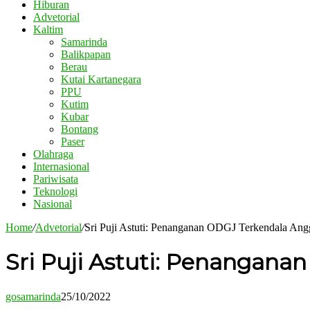
Hiburan
Advetorial
Kaltim
Samarinda
Balikpapan
Berau
Kutai Kartanegara
PPU
Kutim
Kubar
Bontang
Paser
Olahraga
Internasional
Pariwisata
Teknologi
Nasional
Home
/
Advetorial
/
Sri Puji Astuti: Penanganan ODGJ Terkendala Ang
Sri Puji Astuti: Penangan
gosamarinda
25/10/2022