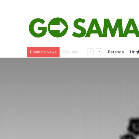
Perjalanan Dinas dan Bimtek Dievaluasi, Reses Dipastikan Tetap Berjalan
Beranda
Ling
Breaking News