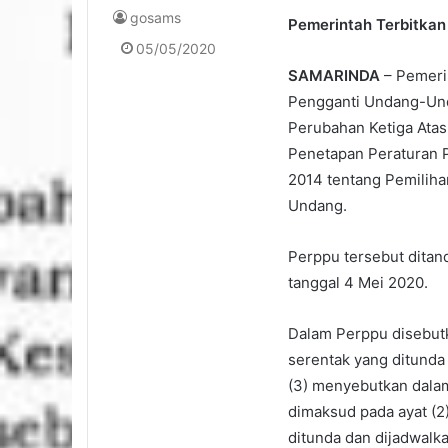
gosams
Pemerintah Terbitka
05/05/2020
SAMARINDA
– Pemeri
Pengganti Undang-Und
Perubahan Ketiga Ata
Penetapan Peraturan 
2014 tentang Pemiliha
Undang.
Perppu tersebut ditan
tanggal 4 Mei 2020.
Dalam Perppu disebutk
serentak yang ditunda
(3) menyebutkan dala
dimaksud pada ayat (2
ditunda dan dijadwalk