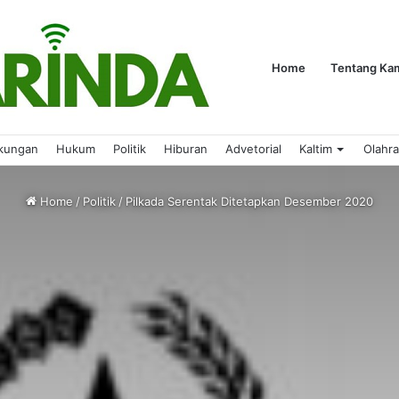
Home
Tentang Ka
kungan
Hukum
Politik
Hiburan
Advetorial
Kaltim
Olahr
Home
/
Politik
/
Pilkada Serentak Ditetapkan Desember 2020