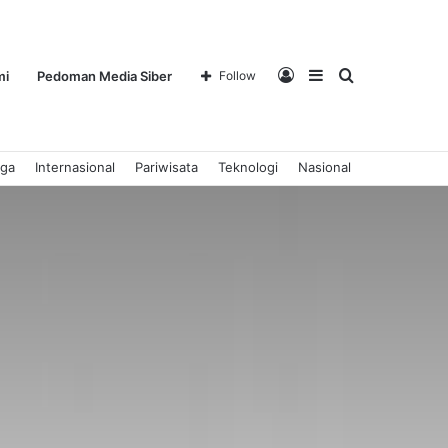
Log
Sidebar
Search
mi
Pedoman Media Siber
Follow
aga
Internasional
Pariwisata
Teknologi
Nasional
In
for