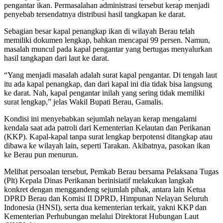
pengantar ikan. Permasalahan administrasi tersebut kerap menjadi
penyebab tersendatnya distribusi hasil tangkapan ke darat.
Sebagian besar kapal penangkap ikan di wilayah Berau telah
memiliki dokumen lengkap, bahkan mencapai 99 persen. Namun,
masalah muncul pada kapal pengantar yang bertugas menyalurkan
hasil tangkapan dari laut ke darat.
“Yang menjadi masalah adalah surat kapal pengantar. Di tengah laut
itu ada kapal penangkap, dan dari kapal ini dia tidak bisa langsung
ke darat. Nah, kapal pengantar inilah yang sering tidak memiliki
surat lengkap,” jelas Wakil Bupati Berau, Gamalis.
Kondisi ini menyebabkan sejumlah nelayan kerap mengalami
kendala saat ada patroli dari Kementerian Kelautan dan Perikanan
(KKP). Kapal-kapal tanpa surat lengkap berpotensi ditangkap atau
dibawa ke wilayah lain, seperti Tarakan. Akibatnya, pasokan ikan
ke Berau pun menurun.
Melihat persoalan tersebut, Pemkab Berau bersama Pelaksana Tugas
(Plt) Kepala Dinas Perikanan berinisiatif melakukan langkah
konkret dengan menggandeng sejumlah pihak, antara lain Ketua
DPRD Berau dan Komisi II DPRD, Himpunan Nelayan Seluruh
Indonesia (HNSI), serta dua kementerian terkait, yakni KKP dan
Kementerian Perhubungan melalui Direktorat Hubungan Laut