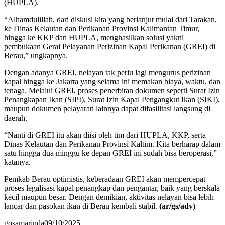
(HUPLA).
“Alhamdulillah, dari diskusi kita yang berlanjut mulai dari Tarakan,
ke Dinas Kelautan dan Perikanan Provinsi Kalimantan Timur,
hingga ke KKP dan HUPLA, menghasilkan solusi yakni
pembukaan Gerai Pelayanan Perizinan Kapal Perikanan (GREI) di
Berau,” ungkapnya.
Dengan adanya GREI, nelayan tak perlu lagi mengurus perizinan
kapal hingga ke Jakarta yang selama ini memakan biaya, waktu, dan
tenaga. Melalui GREI, proses penerbitan dokumen seperti Surat Izin
Penangkapan Ikan (SIPI), Surat Izin Kapal Pengangkut Ikan (SIKI),
maupun dokumen pelayaran lainnya dapat difasilitasi langsung di
daerah.
“Nanti di GREI itu akan diisi oleh tim dari HUPLA, KKP, serta
Dinas Kelautan dan Perikanan Provinsi Kaltim. Kita berharap dalam
satu hingga dua minggu ke depan GREI ini sudah bisa beroperasi,”
katanya.
Pemkab Berau optimistis, keberadaan GREI akan mempercepat
proses legalisasi kapal penangkap dan pengantar, baik yang berskala
kecil maupun besar. Dengan demikian, aktivitas nelayan bisa lebih
lancar dan pasokan ikan di Berau kembali stabil.
(ar/gs/adv)
gosamarinda
09/10/2025