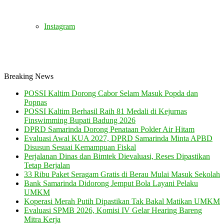
Instagram
Breaking News
POSSI Kaltim Dorong Cabor Selam Masuk Popda dan
Popnas
POSSI Kaltim Berhasil Raih 81 Medali di Kejurnas
Finswimming Bupati Badung 2026
DPRD Samarinda Dorong Penataan Polder Air Hitam
Evaluasi Awal KUA 2027, DPRD Samarinda Minta APBD
Disusun Sesuai Kemampuan Fiskal
Perjalanan Dinas dan Bimtek Dievaluasi, Reses Dipastikan
Tetap Berjalan
33 Ribu Paket Seragam Gratis di Berau Mulai Masuk Sekolah
Bank Samarinda Didorong Jemput Bola Layani Pelaku
UMKM
Koperasi Merah Putih Dipastikan Tak Bakal Matikan UMKM
Evaluasi SPMB 2026, Komisi IV Gelar Hearing Bareng
Mitra Kerja