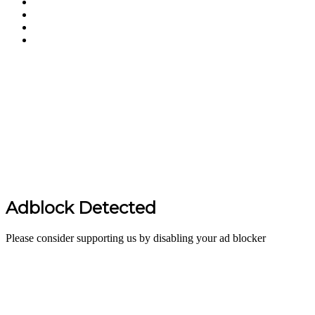
Facebook
Twitter
YouTube
Instagram
Back
to
top
button
Adblock Detected
Please consider supporting us by disabling your ad blocker