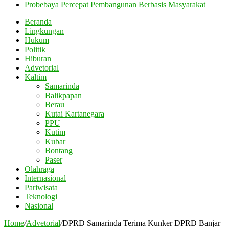
Probebaya Percepat Pembangunan Berbasis Masyarakat
Beranda
Lingkungan
Hukum
Politik
Hiburan
Advetorial
Kaltim
Samarinda
Balikpapan
Berau
Kutai Kartanegara
PPU
Kutim
Kubar
Bontang
Paser
Olahraga
Internasional
Pariwisata
Teknologi
Nasional
Home
/
Advetorial
/
DPRD Samarinda Terima Kunker DPRD Banjar