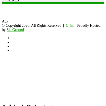
14/02/2023
Adv
© Copyright 2026, All Rights Reserved |
Q-har
| Proudly Hosted
by
SiteGround
Facebook
Twitter
YouTube
Instagram
Back
to
top
button