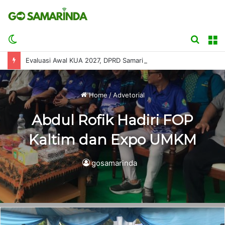
Switch
Searc
M
skin
for
Evaluasi Awal KUA 2027, DPRD Samarinda Minta APBD Disusun Sesuai Kemampuan Fiskal
Home
/
Advetorial
Abdul Rofik Hadiri FOP
Kaltim dan Expo UMKM
gosamarinda