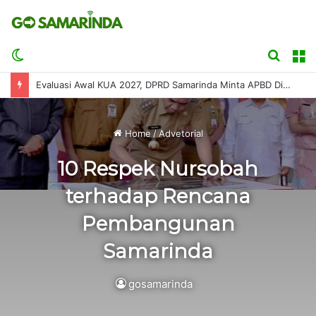
Switch
Searc
M
skin
for
Evaluasi Awal KUA 2027, DPRD Samarinda Minta APBD Disusun Sesuai Kemampuan Fiskal
Home
/
Advetorial
10 Respek Nursobah
terhadap Rencana
Pembangunan
Samarinda
gosamarinda