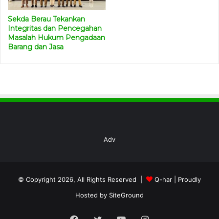
daerah. Sambil membetot semua pemilik anggaran ke
Kaltim. Khususnya anggaran untuk membangun
Sekda Berau Tekankan
Samarinda,” tandas dia.
(ADV)
Integritas dan Pencegahan
Masalah Hukum Pengadaan
Barang dan Jasa
Adv
© Copyright 2026, All Rights Reserved |
Q-har
| Proudly
Hosted by
SiteGround
Facebook
Twitter
YouTube
Instagram