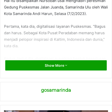
Hal itu disampaikan Nursobah usai menghadiri peresmian
Gedung Puskesmas Jalan Juanda, Samarinda Ulu oleh Wali
Kota Samarinda Andi Harun, Selasa (7/2/2023).
Pertama, kata dia, digitalisasi layanan Puskesmas. “Bagus
dan harus. Sebagai Kota Pusat Peradaban memang harus
menjadi pelopor inspirasi di Kaltim, Indonesia dan dunia,”
kata dia.
Kedua, lanjut dia, digitalisasi e-parking bentuk keseriusan
dalam penerapan bulan Maret di Samarinda. Ketiga, Rp5
Show More
triliun angka optimis APBD Samarimda tertinggi kedua
setelah Kutai Kartanegara. Keempat, Samarinda Kota Jasa
harus diperkuat dengan desain layanan kota digital yang
gosamarinda
“smart”.
Kelima, tambah dia, adalah sebuah ketegasan. “Kata kunci
pembangunan yang tak saya dengar 20 tahun sebelumnya.