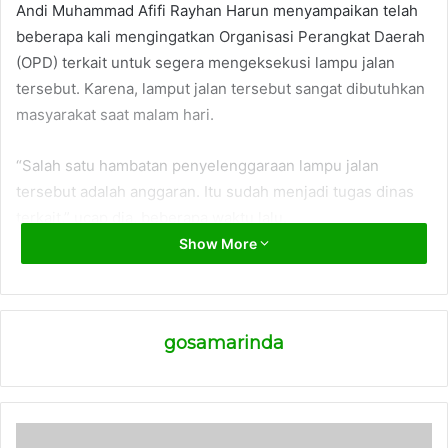
Andi Muhammad Afifi Rayhan Harun menyampaikan telah
beberapa kali mengingatkan Organisasi Perangkat Daerah
(OPD) terkait untuk segera mengeksekusi lampu jalan
tersebut. Karena, lamput jalan tersebut sangat dibutuhkan
masyarakat saat malam hari.
“Salah satu hambatan penyelenggaraan lampu jalan
tersebut adalah anggaran. Itu sudah menjadi tugas dinas
terkait,” ucap dia, beberapa waktu lalu.
Show More
Selain lampu jalan, kata dia, mereka juga menyampaikan
aspirasi soal air bersih.
gosamarinda
“Masalah air bersih, bukan hanya dikeluhkan warga Jalan
AWS, tetapi hampir seluruh warga di wilayah Sempaja,”
kata dia.
(ADV)