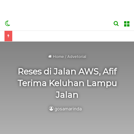
Switch
Searc
M
skin
for
Home
/
Advetorial
Reses di Jalan AWS, Afif
Terima Keluhan Lampu
Jalan
gosamarinda