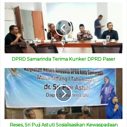
Pemberdayaan masyarakat (Probebaya), pengentasan
kemiskinan dan penyediaan transportasi massa berbasis
modern.
“Kerja-kerja yang dilakukan Pak Wali Kota tidak
sembarangan. Kita bisa lihat sendiri, saat ini ketika hujan
deras, debit banjir sudah mulai berkurang,” kata dia.
(ADV)
DPRD Samarinda Terima Kunker DPRD Paser
Reses, Sri Puji Astuti Sosialisasikan Kewaspadaan