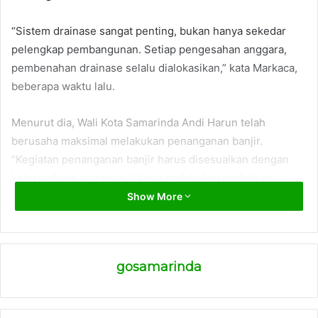
“Sistem drainase sangat penting, bukan hanya sekedar
pelengkap pembangunan. Setiap pengesahan anggara,
pembenahan drainase selalu dialokasikan,” kata Markaca,
beberapa waktu lalu.
Menurut dia, Wali Kota Samarinda Andi Harun telah
berusaha maksimal melakukan penanganan banjir.
“Kegiatan penanganan banjir harus disesuaikan dengan
ketersediaan anggaran. Upaya melakukan perbaikan
drainase agar banjir berkurang sudah maksimal.
Show More
Masyarakat perlu bersabar,” kata dia.
Dia menyampaikan bahwa program pengendalian banjir
gosamarinda
mendapatkan porsi anggaran paling besar. Tetapi,
anggaran Samarinda juga digunakan untuk program
prioritas lainnya. Seperti Program Pembangunan dan