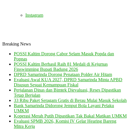
Instagram
Breaking News
POSSI Kaltim Dorong Cabor Selam Masuk Popda dan
Popnas
POSSI Kaltim Berhasil Raih 81 Medali di Kejurnas
Finswimming Bupati Badung 2026
DPRD Samarinda Dorong Penataan Polder Air Hitam
Evaluasi Awal KUA 2027, DPRD Samarinda Minta APBD
Disusun Sesuai Kemampuan Fiskal
Perjalanan Dinas dan Bimtek Dievaluasi, Reses Dipastikan
Tetap Berjalan
33 Ribu Paket Seragam Gratis di Berau Mulai Masuk Sekolah
Bank Samarinda Didorong Jemput Bola Layani Pelaku
UMKM
Koperasi Merah Putih Dipastikan Tak Bakal Matikan UMKM
Evaluasi SPMB 2026, Komisi IV Gelar Hearing Bareng
Mitra Kerja