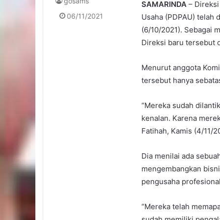
gosams
SAMARINDA
– Direks
06/11/2021
Usaha (PDPAU) telah d
(6/10/2021). Sebagai 
Direksi baru tersebut 
Menurut anggota Komis
tersebut hanya sebata
“Mereka sudah dilanti
kenalan. Karena mereka
Fatihah, Kamis (4/11/2
Dia menilai ada sebuah
mengembangkan bisnis
pengusaha profesional
“Mereka telah memapar
sudah memiliki pengala