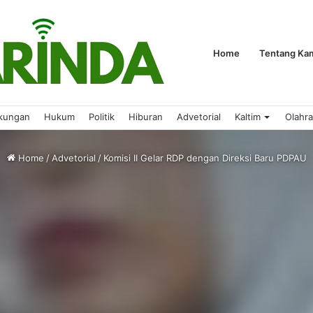
Home
Tentang Ka
kungan
Hukum
Politik
Hiburan
Advetorial
Kaltim
Olahr
Home
/
Advetorial
/
Komisi II Gelar RDP dengan Direksi Baru PDPAU