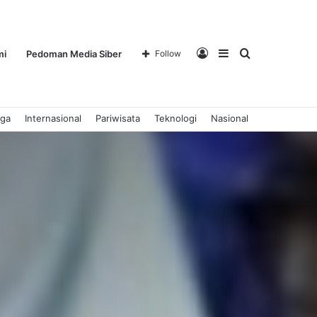
Log
Sidebar
Search
mi
Pedoman Media Siber
Follow
aga
Internasional
Pariwisata
Teknologi
Nasional
In
for