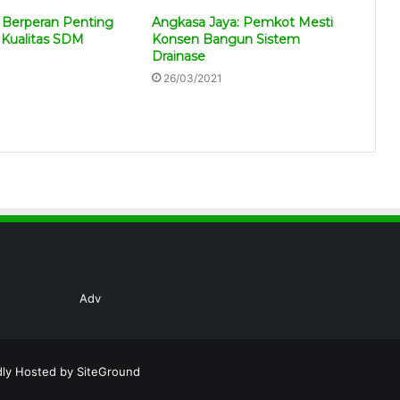
 Berperan Penting
Angkasa Jaya: Pemkot Mesti
 Kualitas SDM
Konsen Bangun Sistem
Drainase
26/03/2021
Adv
dly Hosted by
SiteGround