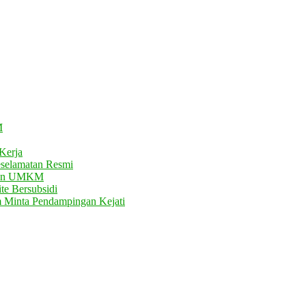
M
Kerja
eselamatan Resmi
atan UMKM
te Bersubsidi
m Minta Pendampingan Kejati