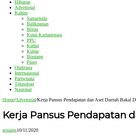
Hiburan
Advetorial
Kaltim
Samarinda
Balikpapan
Berau
Kutai Kartanegara
PPU
Kutim
Kubar
Bontang
Paser
Olahraga
Internasional
Pariwisata
Teknologi
Nasional
Home
/
Advetorial
/
Kerja Pansus Pendapatan dan Aset Daerah Bakal D
Kerja Pansus Pendapatan d
gosams
10/11/2020