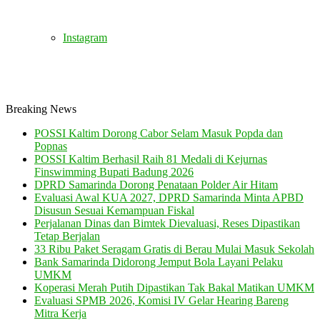
Instagram
Breaking News
POSSI Kaltim Dorong Cabor Selam Masuk Popda dan
Popnas
POSSI Kaltim Berhasil Raih 81 Medali di Kejurnas
Finswimming Bupati Badung 2026
DPRD Samarinda Dorong Penataan Polder Air Hitam
Evaluasi Awal KUA 2027, DPRD Samarinda Minta APBD
Disusun Sesuai Kemampuan Fiskal
Perjalanan Dinas dan Bimtek Dievaluasi, Reses Dipastikan
Tetap Berjalan
33 Ribu Paket Seragam Gratis di Berau Mulai Masuk Sekolah
Bank Samarinda Didorong Jemput Bola Layani Pelaku
UMKM
Koperasi Merah Putih Dipastikan Tak Bakal Matikan UMKM
Evaluasi SPMB 2026, Komisi IV Gelar Hearing Bareng
Mitra Kerja