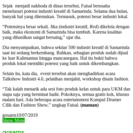
Sejak menjadi nakhoda di dinas tersebut, Faisal berusaha
menelusuri potensi industri kreatif di Samarinda. Selama dua bulan,
banyak hal yang ditemukan. Termasuk, potensi besar industri lokal.
“Potensinya besar sekali. Jika (industri kreatif,
Red
) dikelola dengan
baik, maka ekonomi di Samarinda bisa tumbuh. Karena kualitas
yang dihasilkan sangat bersaing,” ujar dia.
Dia menyampaikan, bahwa sekitar 500 industri kreatif di Samarinda
saat ini sedang berkembang. Bahkan, sebagian produk sudah dijual
ke luar Kalimantan hingga mancanegara. Hal itu bukti bahwa
produk lokal memiliki potensi yang baik untuk dikembangkan.
Selain itu, kata dia, event tersebut akan menghadirkan acara
Talkshow Industri 4.0, pelatihan menjahit, workshop disain fashion.
“Tak kalah menarik ada sesi foto produk kelas untuk para UKM dan
siapa saja yang berminat hadir. Pokoknya, semua gratis kok, khusus
malam hari. Ada beberapa acara entertainment Kumpul Drumer
Cilik dan Fashion Show,” ungkap Faisal.
(maman)
gosams
10/07/2019
Show More
gosams