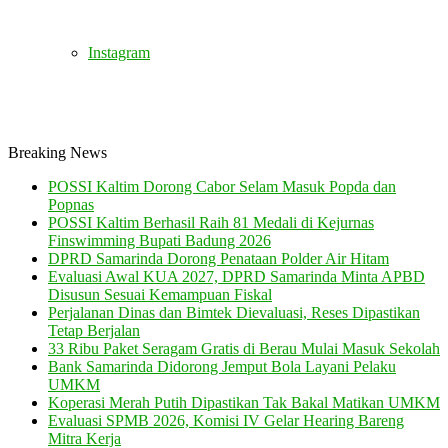
Instagram
Breaking News
POSSI Kaltim Dorong Cabor Selam Masuk Popda dan
Popnas
POSSI Kaltim Berhasil Raih 81 Medali di Kejurnas
Finswimming Bupati Badung 2026
DPRD Samarinda Dorong Penataan Polder Air Hitam
Evaluasi Awal KUA 2027, DPRD Samarinda Minta APBD
Disusun Sesuai Kemampuan Fiskal
Perjalanan Dinas dan Bimtek Dievaluasi, Reses Dipastikan
Tetap Berjalan
33 Ribu Paket Seragam Gratis di Berau Mulai Masuk Sekolah
Bank Samarinda Didorong Jemput Bola Layani Pelaku
UMKM
Koperasi Merah Putih Dipastikan Tak Bakal Matikan UMKM
Evaluasi SPMB 2026, Komisi IV Gelar Hearing Bareng
Mitra Kerja