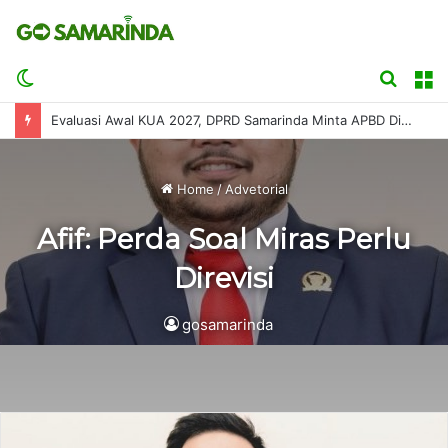
Switch
Searc
M
skin
for
Evaluasi Awal KUA 2027, DPRD Samarinda Minta APBD Disusun Sesuai Kemampuan Fiskal
Home
/
Advetorial
Afif: Perda Soal Miras Perlu
Direvisi
gosamarinda