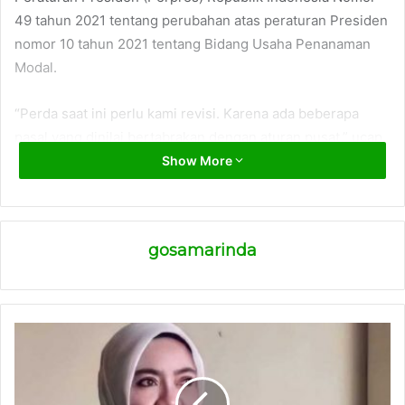
49 tahun 2021 tentang perubahan atas peraturan Presiden
nomor 10 tahun 2021 tentang Bidang Usaha Penanaman
Modal.
“Perda saat ini perlu kami revisi. Karena ada beberapa
pasal yang dinilai bertabrakan dengan aturan pusat,” ucap
dia.
Show More
Aturan Perda yang dinilai bertentangan dengan Perpres,
yakni kata dia, di Pasal 2 Ayat (2) huruf b Perpres Nomor
gosamarinda
49 tahun 2021 menyebut, bidang usaha yang dinyatakan
tertutup untuk penanaman modal adalah industri minuman
keras mengandung alkohol (KBLI 11010); industri minuman
mengandung alkohol anggur (KBLI 11020), dan minuman
mengandung malt (KBLI 11031).
“Secepatnya akan kami selesaikan susunan revisi