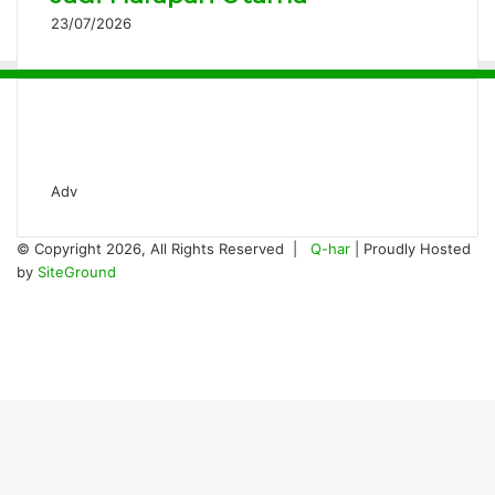
23/07/2026
Adv
© Copyright 2026, All Rights Reserved |
Q-har
| Proudly Hosted
by
SiteGround
Facebook
Twitter
YouTube
Instagram
Back
to
top
button