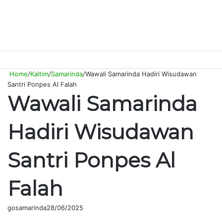
Switch
Searc
M
skin
for
Home
/
Kaltim
/
Samarinda
/
Wawali Samarinda Hadiri Wisudawan
Santri Ponpes Al Falah
Wawali Samarinda
Hadiri Wisudawan
Santri Ponpes Al
Falah
gosamarinda
28/06/2025