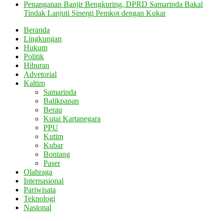
Penanganan Banjir Bengkuring, DPRD Samarinda Bakal
Tindak Lanjuti Sinergi Pemkot dengan Kukar
Beranda
Lingkungan
Hukum
Politik
Hiburan
Advetorial
Kaltim
Samarinda
Balikpapan
Berau
Kutai Kartanegara
PPU
Kutim
Kubar
Bontang
Paser
Olahraga
Internasional
Pariwisata
Teknologi
Nasional