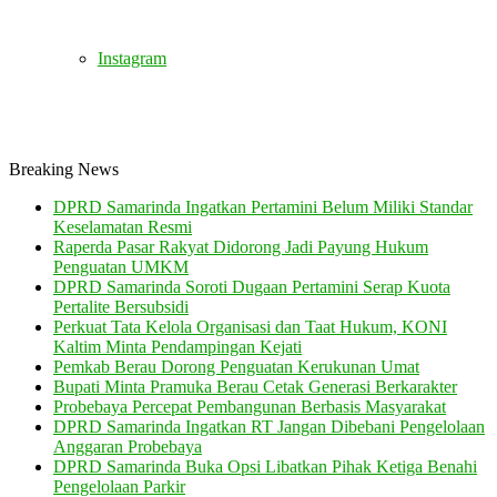
Instagram
Breaking News
DPRD Samarinda Ingatkan Pertamini Belum Miliki Standar
Keselamatan Resmi
Raperda Pasar Rakyat Didorong Jadi Payung Hukum
Penguatan UMKM
DPRD Samarinda Soroti Dugaan Pertamini Serap Kuota
Pertalite Bersubsidi
Perkuat Tata Kelola Organisasi dan Taat Hukum, KONI
Kaltim Minta Pendampingan Kejati
Pemkab Berau Dorong Penguatan Kerukunan Umat
Bupati Minta Pramuka Berau Cetak Generasi Berkarakter
Probebaya Percepat Pembangunan Berbasis Masyarakat
DPRD Samarinda Ingatkan RT Jangan Dibebani Pengelolaan
Anggaran Probebaya
DPRD Samarinda Buka Opsi Libatkan Pihak Ketiga Benahi
Pengelolaan Parkir