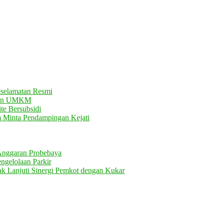
eselamatan Resmi
atan UMKM
te Bersubsidi
m Minta Pendampingan Kejati
Anggaran Probebaya
gelolaan Parkir
k Lanjuti Sinergi Pemkot dengan Kukar