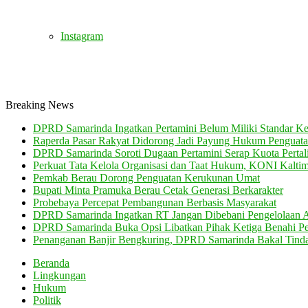
Instagram
Breaking News
DPRD Samarinda Ingatkan Pertamini Belum Miliki Standar K
Raperda Pasar Rakyat Didorong Jadi Payung Hukum Pengu
DPRD Samarinda Soroti Dugaan Pertamini Serap Kuota Pertali
Perkuat Tata Kelola Organisasi dan Taat Hukum, KONI Kalti
Pemkab Berau Dorong Penguatan Kerukunan Umat
Bupati Minta Pramuka Berau Cetak Generasi Berkarakter
Probebaya Percepat Pembangunan Berbasis Masyarakat
DPRD Samarinda Ingatkan RT Jangan Dibebani Pengelolaan 
DPRD Samarinda Buka Opsi Libatkan Pihak Ketiga Benahi Pen
Penanganan Banjir Bengkuring, DPRD Samarinda Bakal Tinda
Beranda
Lingkungan
Hukum
Politik