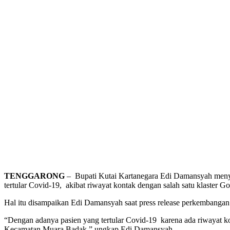
TENGGARONG
– Bupati Kutai Kartanegara Edi Damansyah menyat
tertular Covid-19, akibat riwayat kontak dengan salah satu klaster G
Hal itu disampaikan Edi Damansyah saat press release perkembangan
“Dengan adanya pasien yang tertular Covid-19 karena ada riwayat kon
Kecamatan Muara Badak,” ungkap Edi Damansyah.