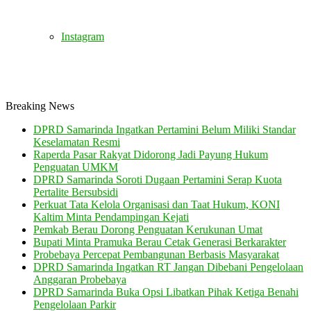
Instagram
Breaking News
DPRD Samarinda Ingatkan Pertamini Belum Miliki Standar
Keselamatan Resmi
Raperda Pasar Rakyat Didorong Jadi Payung Hukum
Penguatan UMKM
DPRD Samarinda Soroti Dugaan Pertamini Serap Kuota
Pertalite Bersubsidi
Perkuat Tata Kelola Organisasi dan Taat Hukum, KONI
Kaltim Minta Pendampingan Kejati
Pemkab Berau Dorong Penguatan Kerukunan Umat
Bupati Minta Pramuka Berau Cetak Generasi Berkarakter
Probebaya Percepat Pembangunan Berbasis Masyarakat
DPRD Samarinda Ingatkan RT Jangan Dibebani Pengelolaan
Anggaran Probebaya
DPRD Samarinda Buka Opsi Libatkan Pihak Ketiga Benahi
Pengelolaan Parkir