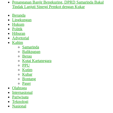
Penanganan Banjir Bengkuring, DPRD Samarinda Bakal
Tindak Lanjuti Sinergi Pemkot dengan Kukar
Beranda
Lingkungan
Hukum
Politik
Hiburan
Advetorial
Kaltim
Samarinda
Balikpapan
Berau
Kutai Kartanegara
PPU
Kutim
Kubar
Bontang
Paser
Olahraga
Internasional
Pariwisata
Teknologi
Nasional