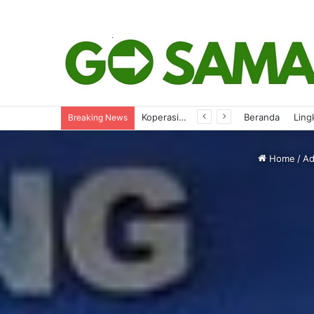
Evaluasi SPMB 2026, Komisi IV Gelar Hearing Bareng Mitra Kerja
Beranda
Ling
Breaking News
Home
/
Ad