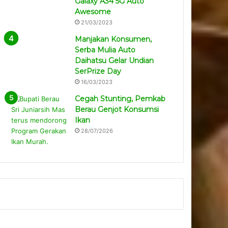
Galaxy A34 5G Auto
Awesome
21/03/2023
Manjakan Konsumen,
Serba Mulia Auto
Daihatsu Gelar Undian
SerPrize Day
16/03/2023
Cegah Stunting, Pemkab
Berau Genjot Konsumsi
Ikan
28/07/2026