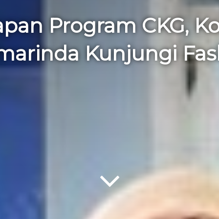
iapan Program CKG, K
marinda Kunjungi Fas