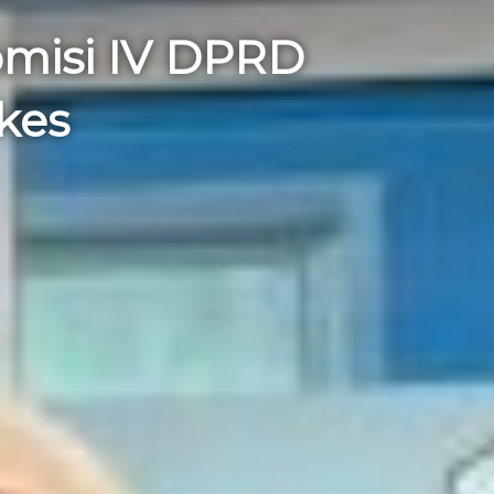
omisi IV DPRD
kes