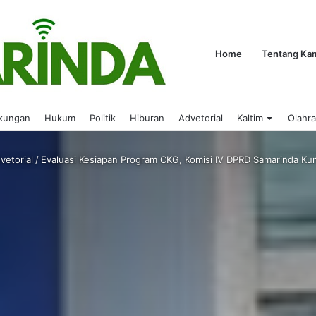
Home
Tentang Ka
kungan
Hukum
Politik
Hiburan
Advetorial
Kaltim
Olahr
vetorial
/
Evaluasi Kesiapan Program CKG, Komisi IV DPRD Samarinda Ku