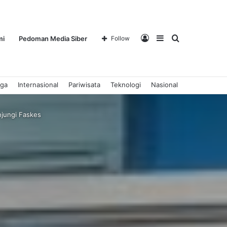
Log
Sidebar
Search
mi
Pedoman Media Siber
Follow
aga
Internasional
Pariwisata
Teknologi
Nasional
In
for
njungi Faskes