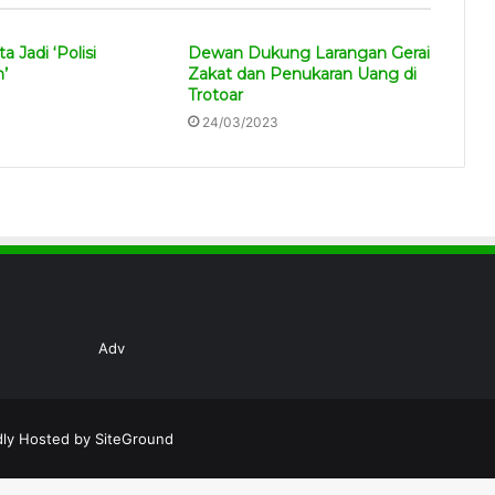
 Jadi ‘Polisi
Dewan Dukung Larangan Gerai
’
Zakat dan Penukaran Uang di
Trotoar
24/03/2023
Adv
dly Hosted by
SiteGround