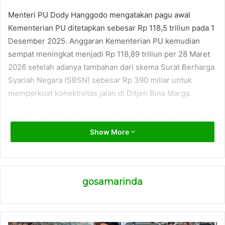
Menteri PU Dody Hanggodo mengatakan pagu awal
Kementerian PU ditetapkan sebesar Rp 118,5 triliun pada 1
Desember 2025. Anggaran Kementerian PU kemudian
sempat meningkat menjadi Rp 118,89 triliun per 28 Maret
2026 setelah adanya tambahan dari skema Surat Berharga
Syariah Negara (SBSN) sebesar Rp 390 miliar untuk
memperkuat konektivitas jalan di Ditjen Bina Marga.
Namun untuk atas arahan Presiden terkait mitigasi kondisi
global, dan menjaga defisit Anggaran Pendapatan dan
Show More
Belanja Negara (APBN) 2026 yang tertuang berdasarkan
surat Menteri Keuangan Nomor S-181/MK.03/2026
tertanggal 1 April 2026. Kementerian PU diminta
gosamarinda
melakukan penyesuaian anggaran.
“Penajaman belanja dilakukan sebagai tindak lanjut arahan
Presiden dalam rangka mitigasi kondisi global dan