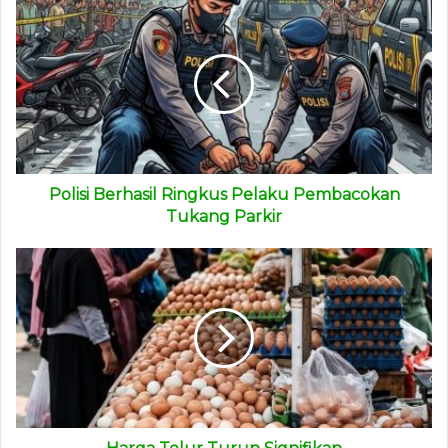
menjaga defisit APBN tetap terkendali,” ujar Dody dalam
Rapat Kerja (Raker) dengan Komisi V DPR RI, Selasa
(7/4/2026).
“Penajaman belanja ini berdasarkan surat Menkeu No: S-
181/MK.03/2026 tanggal 1 April 2026 melalui optimalisasi
pagu sebesar Rp 12,71 triliun, sehingga rencana pagu DIPA
Polisi Berhasil Ringkus Pelaku Pembacokan
2026 menjadi sebesar Rp 106,18 triliun,” sambungnya.
Tukang Parkir
Dody mengatakan pihaknya belum menyampaikan rincian
final pemangkasan anggaran tahun 2026 kepada DPR,
khususnya Komisi V. Hal ini karena masih melakukan
proses revisi anggaran secara internal dan unit organisasi
(Unor) terkait hal tersebut.
“Kami belum menyampaikan secara detail untuk mendapat
persetujuan di Komisi V, karena kami masih melakukan