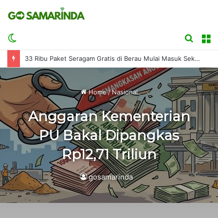
Switch
Searc
M
skin
for
33 Ribu Paket Seragam Gratis di Berau Mulai Masuk Sekolah
Home
/
Nasional
Anggaran Kementerian
PU Bakal Dipangkas
Rp12,71 Triliun
gosamarinda