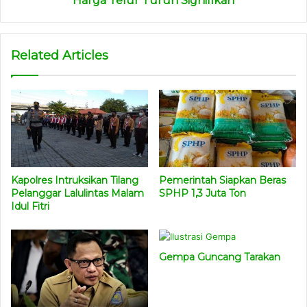
Harga Telur Turun Signifikan
revisi anggaran bersama Unor terkait dan Kemenkeu yang
diberikan tenggat waktu 15 April 2026,” terangnya.
(red/dtc)
Related Articles
Kapolres Intruksikan Tilang
Pemerintah Siapkan Beras
Pelanggar Lalulintas Malam
SPHP 1,3 Juta Ton
Idul Fitri
Gempa Guncang Tarakan