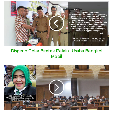
Namun, lanjut dia, Komisi II DPRD Samarinda akan segera
melayangkan surat panggilan ke PT Pertamina Samarinda.
“Nanti kita akan agendakan ulang pemanggilan PT
Pertamina, agar pengambil kebijakan di PT Pertamina bisa
datang ke dewan, untuk membahas persoalan kelangkaan
solar di Samarinda,” pungkas dia.
(advetorial)
Disperin Gelar Bimtek Pelaku Usaha Bengkel
Mobil