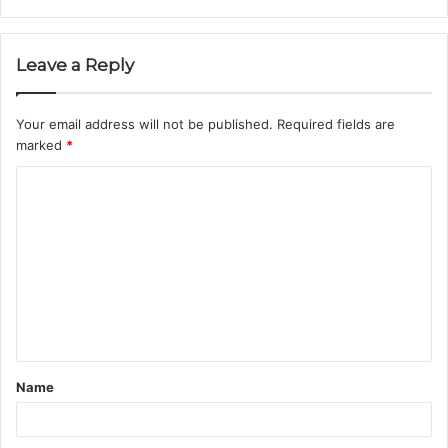
Leave a Reply
Your email address will not be published.
Required fields are
marked
*
C
o
m
m
e
n
t
Name
*