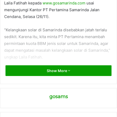
Laila Fatihah kepada
www.gosamarinda.com
usai
mengunjungi Kantor PT Pertamina Samarinda Jalan
Cendana, Selasa (26/11).
“Kelangkaan solar di Samarinda disebabkan jatah terlalu
sedikit. Karena itu, kita minta PT Pertamina menambah
permintaan kuota BBM jenis solar untuk Samarinda, agar
dapat mengatasi masalah kelangkaan solar di Samarinda,”
ungkap Laila Fatihah.
Sayangnya, kata dia, saat mengunjungi Kantor PT
Show More
Pertamina Jalan Basuki Rahmat, ternyata pengambil
kebijakan di PT Pertamina sedang berada di Balikpapan.
gosams
“Tadi yang kita temui bukan pengambil kebijakannya.
Karena, pengambil kebijakannya ada di Balikpapan,” kata
dia.