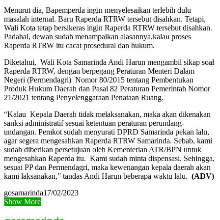
Menurut dia, Bapemperda ingin menyelesaikan terlebih dulu
masalah internal. Baru Raperda RTRW tersebut disahkan. Tetapi,
Wali Kota tetap bersikeras ingin Raperda RTRW tersebut disahkan.
Padahal, dewan sudah menampaikan alasannya,kalau proses
Raperda RTRW itu cacat prosedural dan hukum.
Diketahui, Wali Kota Samarinda Andi Harun mengambil sikap soal
Raperda RTRW, dengan berpegang Peraturan Menteri Dalam
Negeri (Permendagri) Nomor 80/2015 tentang Pembentukan
Produk Hukum Daerah dan Pasal 82 Peraturan Pemerintah Nomor
21/2021 tentang Penyelenggaraan Penataan Ruang.
“Kalau Kepala Daerah tidak melaksanakan, maka akan dikenakan
sanksi administratif sesuai ketentuan peraturan perundang-
undangan. Pemkot sudah menyurati DPRD Samarinda pekan lalu,
agar segera mengesahkan Raperda RTRW Samarinda. Sebab, kami
sudah diberikan persetujuan oleh Kementerian ATR/BPN untuk
mengesahkan Raperda itu. Kami sudah minta dispensasi. Sehingga,
sesuai PP dan Permendagri, maka kewenangan kepala daerah akan
kami laksanakan,” tandas Andi Harun beberapa waktu lalu.
(ADV)
gosamarinda
17/02/2023
Show More