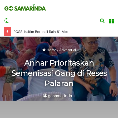
Switch
Searc
M
skin
for
POSSI Kaltim Berhasil Raih 81 Medali di Kejurnas Finswimming Bupati Badung 2026
Home
/
Advetorial
Anhar Prioritaskan
Semenisasi Gang di Reses
Palaran
gosamarinda