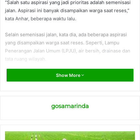
“Salah satu aspirasi yang jadi prioritas adalah semenisasi
jalan. Aspirasi ini banyak disampaikan warga saat reses,”
kata Anhar, beberapa waktu lalu.
Selain semenisasi jalan, kata dia, ada beberapa aspirasi
yang disampaikan warga saat reses. Seperti, Lampu
Penerangan Jalan Umum (LPJU), air bersih, drainase dan
tata ruang wilayah.
“Saat reses kemarin, mayoritas masyarakat menyampaikan
Show More
aspirasi soal LPJU, air bersih, jalan di gang-gang, drainase
dan penataan ruang. Ini akan menjadi perhatian kita,
khususnya di dapil saya (Palaran, Samarinda Seberang dan
gosamarinda
Loa Janan, red),” tandas dia.
Dia berkomitmen untuk memperjuangkan aspirasi yang
disampaikan masyarakat tersebut. “Ya tentu saja, apa yang
menjadi aspirasi masyarakat, kita sebagai wakil rakyat akan